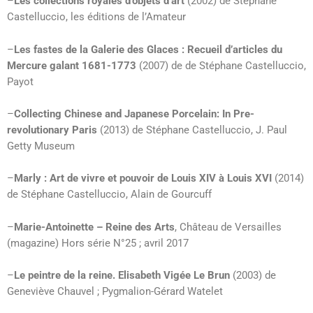
–
Les collections royales d’objets d’art
(2002) de Stéphane
Castelluccio, les éditions de l’Amateur
–
Les fastes de la Galerie des Glaces : Recueil d’articles du
Mercure galant 1681-1773
(2007) de de Stéphane Castelluccio,
Payot
–
Collecting Chinese and Japanese Porcelain: In Pre-
revolutionary Paris
(2013) de Stéphane Castelluccio, J. Paul
Getty Museum
–
Marly : Art de vivre et pouvoir de Louis XIV à Louis XVI
(2014)
de Stéphane Castelluccio, Alain de Gourcuff
–
Marie-Antoinette – Reine des Arts
, Château de Versailles
(magazine) Hors série N°25 ; avril 2017
–
Le peintre de la reine. Elisabeth Vigée Le Brun
(2003) de
Geneviève Chauvel ; Pygmalion-Gérard Watelet