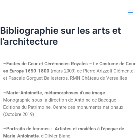
Aller
Navigation
Mai
au
de
Me
contenu
l’article
Bibliographie sur les arts et
l’architecture
–
Fastes de Cour et Cérémonies Royales – Le Costume de Cour
en Europe 1650-1800
(mars 2009) de Pierre Arizzoli-Clémentel
et Pascale Gorguet Ballesteros, RMN Château de Versailles
–
Marie-Antoinette, métamorphoses d’une image
Monographie sous la direction de Antoine de Baecque
Editions du Patrimoine, Centre des monuments nationaux
(Octobre 2019)
–
Portraits de femmes : Artistes et modèles à l’époque de
Marie-Antoinette
, d’Olivier Blanc