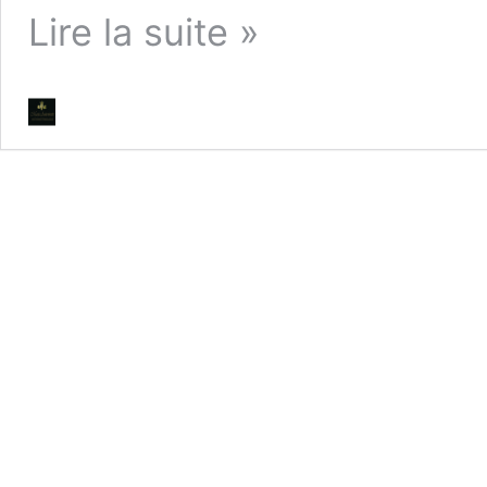
Le
Lire la suite »
Grand
Trianon