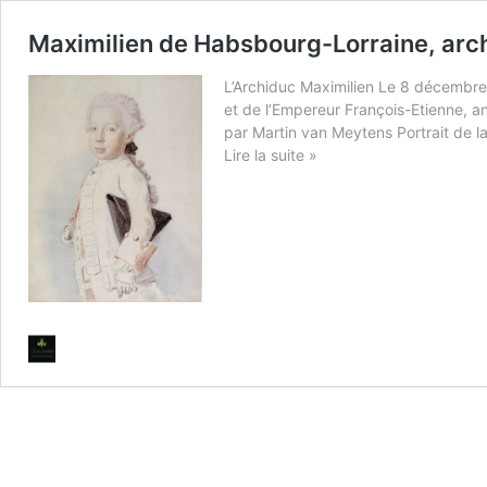
Maximilien de Habsbourg-Lorraine, ar
L’Archiduc Maximilien Le 8 décembre
et de l’Empereur François-Etienne, a
par Martin van Meytens Portrait de l
Maximilien
Lire la suite »
de
Habsbourg-
Lorraine,
archevêque
de
Cologne