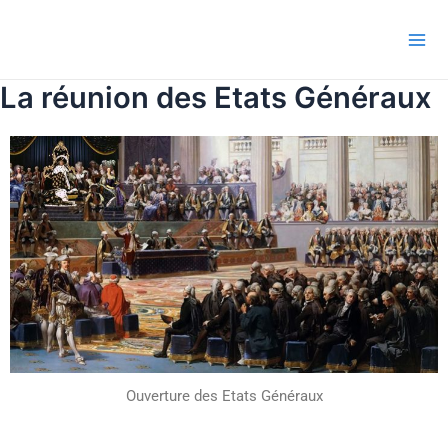
Aller
Navigation
Mai
au
de
Me
contenu
l’article
La réunion des Etats Généraux
Ouverture des Etats Généraux