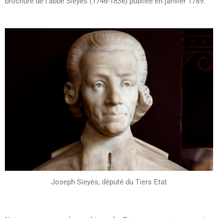
brochure de l’abbé Sieyès (1746-1836) publiée en janvier 1789.
Joseph Sieyès, député du Tiers Etat